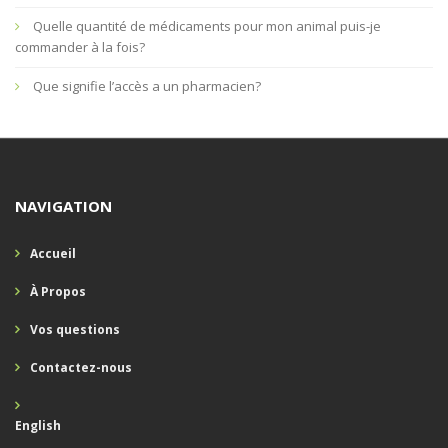
Quelle quantité de médicaments pour mon animal puis-je
commander à la fois?
Que signifie l’accès a un pharmacien?
NAVIGATION
Accueil
À Propos
Vos questions
Contactez-nous
English