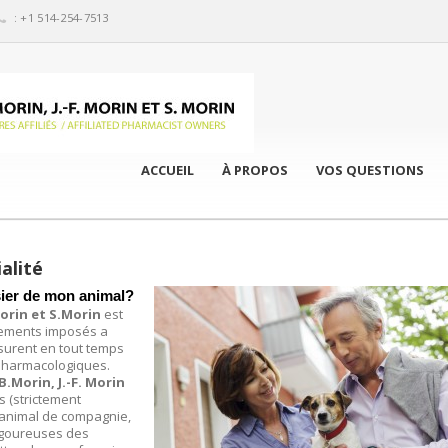
: +1 514-254-7513
ACCUEIL
À PROPOS
VOS QUESTIONS
alité
ssier de mon animal?
Morin et S.Morin
est
glements imposés a
surent en tout temps
 pharmacologiques.
.Morin, J.-F. Morin
 (strictement
e animal de compagnie,
igoureuses des